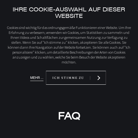
IHRE COOKIE-AUSWAHL AUF DIESER
WEBSITE
Startseite
FAQ
Cookies sind wichtig für das ordnungsgemäße Funktionieren einer Website. Um Ihre
Erfahrung zu verbessern, verwenden wir Cookies, um Statistiken zu sammeln und
Ihnen Videos und Schaltflächen zur gemeinsamen Nutzung zur Verfügung zu
stellen. Wenn Sie auf "Ich stimme zu" klicken, akzeptieren Sie alle Cookies. Sie
können dann Ihre Navigation auf der Website fortsetzen. Sie können auch auf "Ich
personalisiere" klicken, um detaillierte Beschreibungen der Arten von Cookies
anzuzeigen und zu wählen, welche Sie beim Besuch der Website akzeptieren
möchten.
MEHR ...
ICH STIMME ZU
FAQ