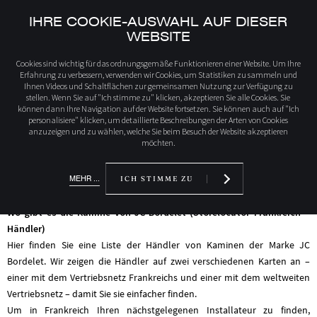
IHRE COOKIE-AUSWAHL AUF DIESER
WEBSITE
Startseite
Finden Sie einen Wiederverkäufer
Cookies sind wichtig für das ordnungsgemäße Funktionieren einer Website. Um Ihre
Erfahrung zu verbessern, verwenden wir Cookies, um Statistiken zu sammeln und
Ihnen Videos und Schaltflächen zur gemeinsamen Nutzung zur Verfügung zu
stellen. Wenn Sie auf "Ich stimme zu" klicken, akzeptieren Sie alle Cookies. Sie
können dann Ihre Navigation auf der Website fortsetzen. Sie können auch auf "Ich
FINDEN SIE EINEN
personalisiere" klicken, um detaillierte Beschreibungen der Arten von Cookies
WIEDERVERKÄUFER
anzuzeigen und zu wählen, welche Sie beim Besuch der Website akzeptieren
möchten.
MEHR ...
ICH STIMME ZU
Wo gibt es die Kamine von JC Bordelet (Storelocator Frankreich –
Händler)
Hier finden Sie eine Liste der Händler von Kaminen der Marke JC
Bordelet. Wir zeigen die Händler auf zwei verschiedenen Karten an –
einer mit dem Vertriebsnetz Frankreichs und einer mit dem weltweiten
Vertriebsnetz – damit Sie sie einfacher finden.
Um in Frankreich Ihren nächstgelegenen Installateur zu finden,