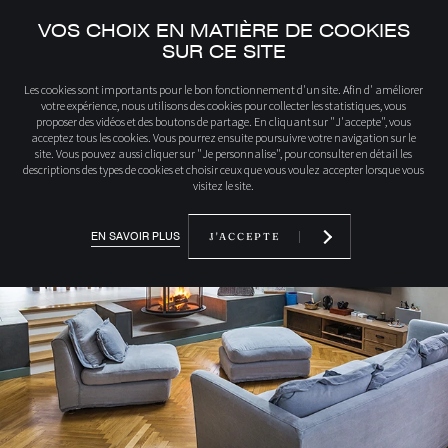
VOS CHOIX EN MATIÈRE DE COOKIES
SUR CE SITE
Accueil
Découvrez nos produits
908CFF ZELIA 908 cheminée bois centrale
Les cookies sont importants pour le bon fonctionnement d'un site. Afin d' améliorer
votre expérience, nous utilisons des cookies pour collecter les statistiques, vous
proposer des vidéos et des boutons de partage. En cliquant sur "J'accepte", vous
acceptez tous les cookies. Vous pourrez ensuite poursuivre votre navigation sur le
site. Vous pouvez aussi cliquer sur "Je personnalise", pour consulter en détail les
descriptions des types de cookies et choisir ceux que vous voulez accepter lorsque vous
visitez le site.
EN SAVOIR PLUS
J'ACCEPTE