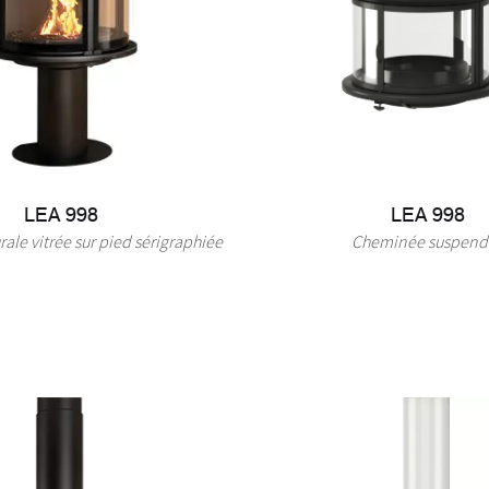
LEA 998
LEA 998
le vitrée sur pied sérigraphiée
Cheminée suspend