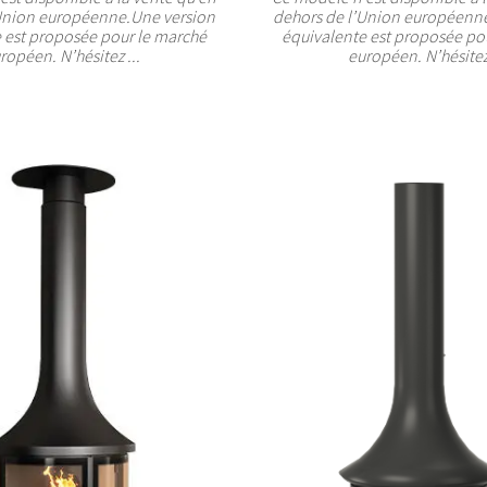
Union européenne.Une version
dehors de l’Union européenn
 est proposée pour le marché
équivalente est proposée po
ropéen. N’hésitez ...
européen. N’hésitez 