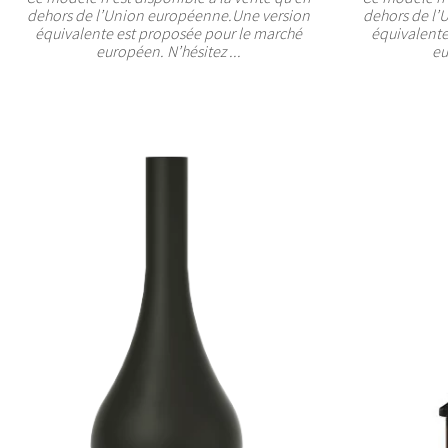
dehors de l’Union européenne.Une version
dehors de l’
équivalente est proposée pour le marché
équivalente
européen. N’hésitez ...
eu