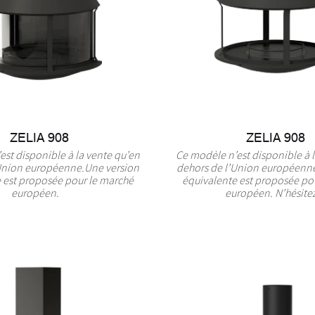
ZELIA 908
ZELIA 908
st disponible à la vente qu’en
Ce modèle n’est disponible à 
Union européenne.Une version
dehors de l’Union européenn
 est proposée pour le marché
équivalente est proposée po
européen.
européen. N’hésitez 