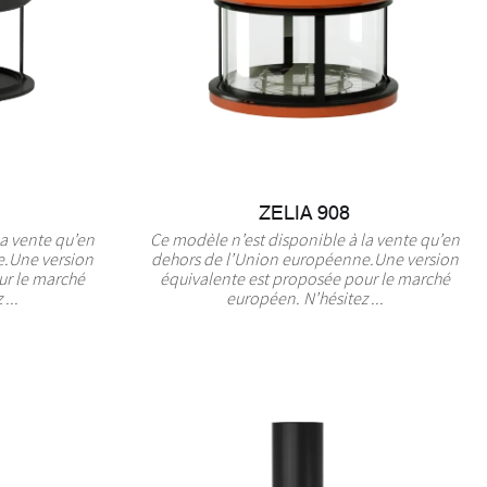
ZELIA 908
la vente qu’en
Ce modèle n’est disponible à la vente qu’en
e.Une version
dehors de l’Union européenne.Une version
ur le marché
équivalente est proposée pour le marché
...
européen. N’hésitez ...