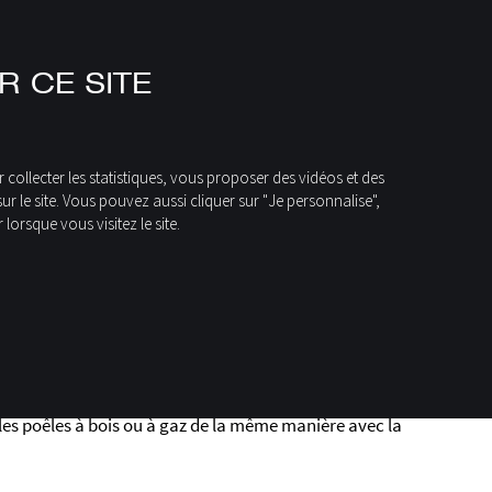
R CE SITE
collecter les statistiques, vous proposer des vidéos et des
 le site. Vous pouvez aussi cliquer sur "Je personnalise",
lorsque vous visitez le site.
heminées JC Bordelet
 & poêles à gaz ou à bois JC BORDELET. Votre cheminée
aut de gamme et design fabriquée en France, est
oration de votre intérieur : couleur, ouverture du foyer,
 les poêles à bois ou à gaz de la même manière avec la