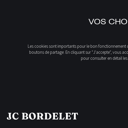
FR
VOS CHOI
EN
IT
DE
Accueil
Découvrez nos produits
ES
Les cookies sont importants pour le bon fonctionnement d'u
boutons de partage. En cliquant sur "J'accepte", vous acc
pour consulter en détail les
GAMME DES CHEMINÉ
JC BORDELET