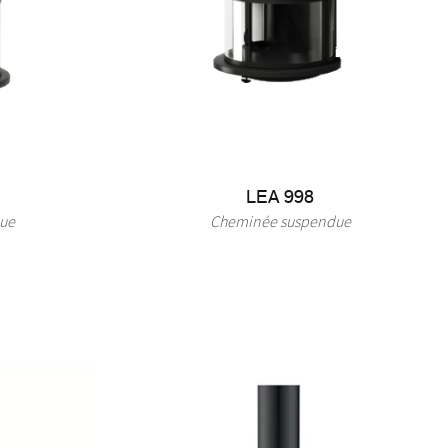
LEA 998
ue
Cheminée suspendue