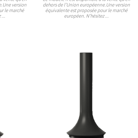
e.Une version
dehors de l’Union européenne.Une version
ur le marché
équivalente est proposée pour le marché
...
européen. N’hésitez ...