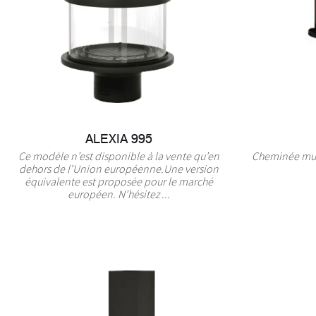
ALEXIA 995
Ce modèle n’est disponible à la vente qu’en
Cheminée mura
dehors de l’Union européenne.Une version
équivalente est proposée pour le marché
européen. N’hésitez ...