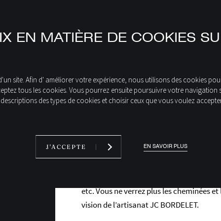
X EN MATIÈRE DE COOKIES SU
n site. Afin d' améliorer votre expérience, nous utilisons des cookies pour 
eptez tous les cookies. Vous pourrez ensuite poursuivre votre navigation sur
 descriptions des types de cookies et choisir ceux que vous voulez accepter 
Toute la gamme des c
EN SAVOIR PLUS
J'ACCEPTE
Retrouvez tous les modèles de cheminées
centrale, murale, d’angle ou pivotante h
ES
personnalisable selon vos envies et la déc
etc. Vous ne verrez plus les cheminées et
vision de l’artisanat JC BORDELET.