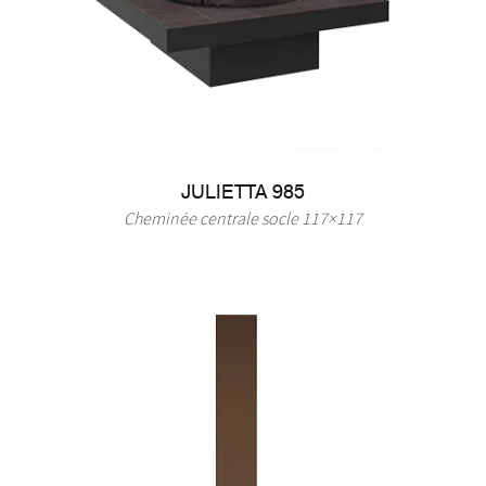
JULIETTA 985
Cheminée centrale socle 117×117