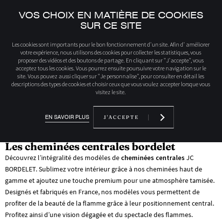
VOS CHOIX EN MATIÈRE DE COOKIES
SUR CE SITE
Accueil
Découvrez nos produits
Cheminée centrale
Les cookies sont importants pour le bon fonctionnement d'un site. Afin d' améliorer
votre expérience, nous utilisons des cookies pour collecter les statistiques, vous
proposer des vidéos et des boutons de partage. En cliquant sur "J'accepte", vous
acceptez tous les cookies. Vous pourrez ensuite poursuivre votre navigation sur le
NOTRE COLLECTION
site. Vous pouvez aussi cliquer sur "Je personnalise", pour consulter en détail les
descriptions des types de cookies et choisir ceux que vous voulez accepter lorsque vous
CHEMINÉE CENTRALE
visitez le site.
EN SAVOIR PLUS
J'ACCEPTE
Les cheminées centrales bordelet
Découvrez l’intégralité des modèles de
cheminées centrales
JC
BORDELET. Sublimez votre intérieur grâce à nos cheminées haut de
gamme et ajoutez une touche premium pour une atmosphère tamisée.
Designés et fabriqués en France, nos modèles vous permettent de
profiter de la beauté de la flamme grâce à leur positionnement central.
Profitez ainsi d’une vision dégagée et du spectacle des flammes.