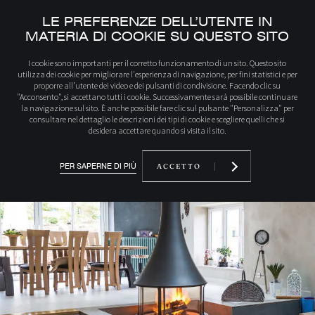
LE PREFERENZE DELL’UTENTE IN
MATERIA DI COOKIE SU QUESTO SITO
Iniziale
Scopri i nostri prodotti
908CFF ZELIA 908 caminetto a legna centr
I cookie sono importanti per il corretto funzionamento di un sito. Questo sito
utilizza dei cookie per migliorare l'esperienza di navigazione, per fini statistici e per
proporre all’utente dei video e dei pulsanti di condivisione. Facendo clic su
"Acconsento", si accettano tutti i cookie. Successivamente sarà possibile continuare
la navigazione sul sito. È anche possibile fare clic sul pulsante "Personalizza" per
consultare nel dettaglio le descrizioni dei tipi di cookie e scegliere quelli che si
desidera accettare quando si visita il sito.
PER SAPERNE DI PIÙ
ACCETTO