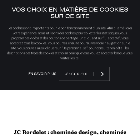
VOS CHOIX EN MATIÈRE DE COOKIES
SUR CE SITE
Accueil
Inspirations
Hotel La Neu – Aramon Cerler
Les cookies sont importants pour le bon fonctionnement d'un site. Afin d' améliorer
votre expérience, nous utilisons des cookies pour collecter les statistiques, vous
proposer des vidéos et des boutons de partage. En cliquant sur "J'accepte", vous
acceptez tous les cookies. Vous pourrez ensuite poursuivre votre navigation sur le
site. Vous pouvez aussi cliquer sur "Je personnalise", pour consulter en détail les
HOTEL LA NEU –
descriptions des types de cookies et choisir ceux que vous voulez accepter lorsque vous
visitez le site.
ARAMON CERLER
EN SAVOIR PLUS
J'ACCEPTE
JC Bordelet : cheminée design, cheminée