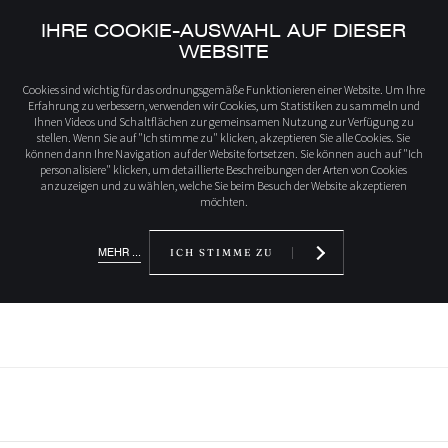
IHRE COOKIE-AUSWAHL AUF DIESER
WEBSITE
Startseite
Inspirationen
Villa im australischen Busch
Cookies sind wichtig für das ordnungsgemäße Funktionieren einer Website. Um Ihre
Erfahrung zu verbessern, verwenden wir Cookies, um Statistiken zu sammeln und
Ihnen Videos und Schaltflächen zur gemeinsamen Nutzung zur Verfügung zu
stellen. Wenn Sie auf "Ich stimme zu" klicken, akzeptieren Sie alle Cookies. Sie
können dann Ihre Navigation auf der Website fortsetzen. Sie können auch auf "Ich
VILLA IM
personalisiere" klicken, um detaillierte Beschreibungen der Arten von Cookies
anzuzeigen und zu wählen, welche Sie beim Besuch der Website akzeptieren
AUSTRALISCHEN BUSCH
möchten.
MEHR ...
ICH STIMME ZU