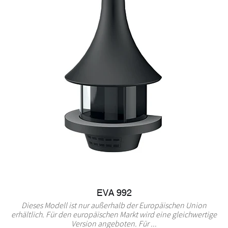
EVA 992
Dieses Modell ist nur außerhalb der Europäischen Union
erhältlich. Für den europäischen Markt wird eine gleichwertige
Version angeboten. Für ...