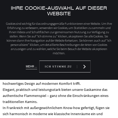
IHRE COOKIE-AUSWAHL AUF DIESER
WEBSITE
Startseite
Entdecken Sie unsere Produkte
Gaskamin
Cookies sind wichtig für das ordnungsgemäße Funktionieren einer Website. Um Ihre
Erfahrung zu verbessern, verwenden wir Cookies, um Statistiken zu sammeln und
Ihnen Videos und Schaltflächen zur gemeinsamen Nutzung zur Verfügung zu
stellen. Wenn Sie auf "Ich stimme zu" klicken, akzeptieren Sie alle Cookies. Sie
UNSERE SAMMLUNG
können dann Ihre Navigation auf der Website fortsetzen. Sie können auch auf "Ich
personalisiere" klicken, um detaillierte Beschreibungen der Arten von Cookies
GASKAMIN
anzuzeigen und zu wählen, welche Sie beim Besuch der Website akzeptieren
möchten.
MEHR ...
ICH STIMME ZU
Entdecken Sie die Welt der JC BORDELET Gaskamine, in der
hochwertiges Design auf modernen Komfort trifft.
Elegant, praktisch und leistungsstark bieten unsere Gaskamine das
authentische Flammenspiel – ganz ohne die Einschränkungen eines
traditionellen Kamins.
In Frankreich mit außergewöhnlichem Know-how gefertigt, fügen sie
sich harmonisch in moderne wie klassische Innenräume ein und