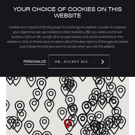
YOUR CHOICE OF COOKIES ON THIS
WEBSITE
Inicio
Encuentre un distribuidor
Implantación en Francia
Cookies are important for the proper functioning of a website. In order to improve
your experience, we use cookies to collect statistics, offer you videos and share
buttons. Click on OK, accept all to accept cookies and continue directly on the
website or click on Personalize to view in detail the descriptions of the types of cookies
and choose the ones you want to accept when you visit the website.
PERSONALIZE
OK, ACCEPT ALL