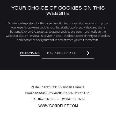
YOUR CHOICE OF COOKIES ON THIS
WEBSITE
Inicio
Contacto
Cookies are important for the proper functioning of a website. In order to improve
your experience, we use cookies to collect statistics, offer you videos and share
buttons. Click on OK, accept all to accept cookies and continue directly on the
website or click on Personalize to view in detail the descriptions of the types of cookies
UN CONTACTO
and choose the ones you want to accept when you visit the website.
CHIMENEAS
JC BORDELET
PERSONALIZE
OK, ACCEPT ALL
ZI de Lhérat 63310 Randan Francia.
Coordenadas GPS: 46°01’02.6″N 3°22’51.1″E
Tel:
0470561600
– Fax: 0470561609
WWW.BORDELET.COM