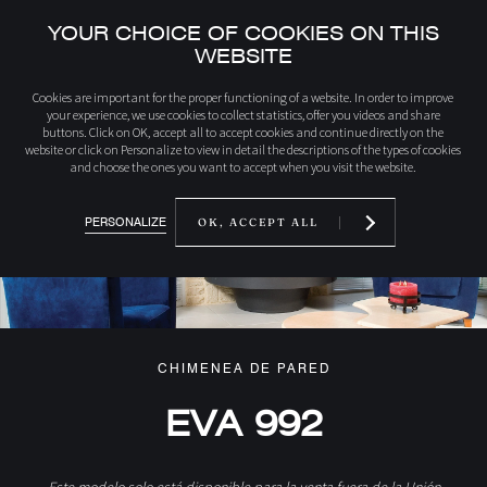
YOUR CHOICE OF COOKIES ON THIS
WEBSITE
Inicio
Descubra nuestros productos
992MFF EVA 992 Chimenea de leña d
Cookies are important for the proper functioning of a website. In order to improve
your experience, we use cookies to collect statistics, offer you videos and share
buttons. Click on OK, accept all to accept cookies and continue directly on the
website or click on Personalize to view in detail the descriptions of the types of cookies
and choose the ones you want to accept when you visit the website.
PERSONALIZE
OK, ACCEPT ALL
CHIMENEA DE PARED
EVA 992