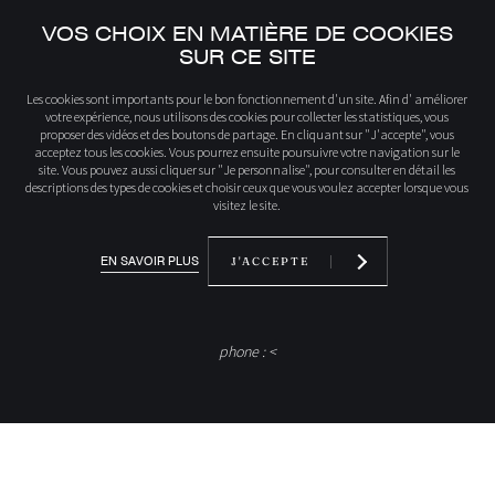
VOS CHOIX EN MATIÈRE DE COOKIES
SUR CE SITE
Accueil
HWAM
Les cookies sont importants pour le bon fonctionnement d'un site. Afin d' améliorer
votre expérience, nous utilisons des cookies pour collecter les statistiques, vous
proposer des vidéos et des boutons de partage. En cliquant sur "J'accepte", vous
acceptez tous les cookies. Vous pourrez ensuite poursuivre votre navigation sur le
HWAM
site. Vous pouvez aussi cliquer sur "Je personnalise", pour consulter en détail les
descriptions des types de cookies et choisir ceux que vous voulez accepter lorsque vous
visitez le site.
Find a dealer HWAM - Find a dealer HWAM -
EN SAVOIR PLUS
J'ACCEPTE
Danemark
phone : <