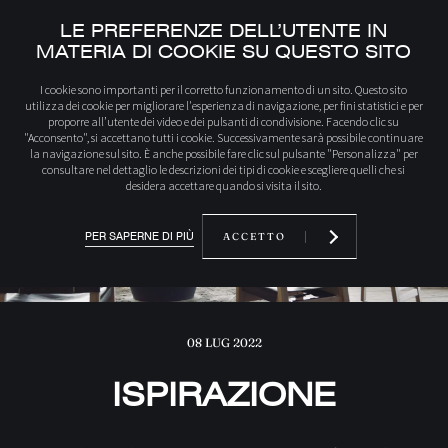
LE PREFERENZE DELL’UTENTE IN
MATERIA DI COOKIE SU QUESTO SITO
Iniziale
Mauritius – Ferney Nature Lodge
I cookie sono importanti per il corretto funzionamento di un sito. Questo sito
utilizza dei cookie per migliorare l'esperienza di navigazione, per fini statistici e per
proporre all’utente dei video e dei pulsanti di condivisione. Facendo clic su
"Acconsento", si accettano tutti i cookie. Successivamente sarà possibile continuare
la navigazione sul sito. È anche possibile fare clic sul pulsante "Personalizza" per
consultare nel dettaglio le descrizioni dei tipi di cookie e scegliere quelli che si
desidera accettare quando si visita il sito.
PER SAPERNE DI PIÙ
ACCETTO
08 LUG 2022
ISPIRAZIONE