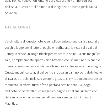
della Ferney Valley, non lontano dal Vieux Grand Port nel sud-est
dell’isola, questo hotel è simbolo di eleganza e rispetto per la fauna
selvatica.
GLI ALLOGGI…
L’architettura di questo hotel è semplicemente splendida. Ispirato alle
vecchie logge con il tetto di paglia e i soffitti alti, la vista sulla valle di
Ferney lo rende un luogo ideale per staccare la spina. La sua magnifica
sala, completamente aperta verso l’esterno con sfumature di bianco e
marrone, è un costante richiamo alla natura e al benessere che vi regna.
Questa magnifica sala, al cui centro si trova un camino centrale in legno
di Eva JC Bordelet nella sua versione grezza, ci invita a ricaricarci per un
momento. In effetti, tutto è fatto per farvi sentire bene. I 4 lodge
dell’hotel sono dotati di un magnifico bagno all’italiana, un letto con
vista sulla valle per permettervi di contemplare i piccioni rosa di
Mauritius.