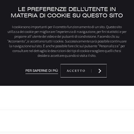
LE PREFERENZE DELL’UTENTE IN
MATERIA DI COOKIE SU QUESTO SITO
Iniziale
Ispirazioni
Casa di famiglia – Drôme
I cookie sono importanti per il corretto funzionamento di un sito. Questo sito
utilizza dei cookie per migliorare l'esperienza di navigazione, per fini statistici e per
proporre all’utente dei video e dei pulsanti di condivisione. Facendo clic su
"Acconsento", si accettano tutti i cookie. Successivamente sarà possibile continuare
la navigazione sul sito. È anche possibile fare clic sul pulsante "Personalizza" per
CASA DI FAMIGLIA –
consultare nel dettaglio le descrizioni dei tipi di cookie e scegliere quelli che si
desidera accettare quando si visita il sito.
DRÔME
PER SAPERNE DI PIÙ
ACCETTO