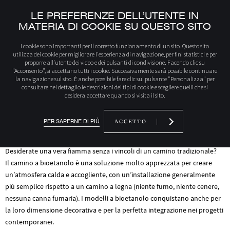
LE PREFERENZE DELL’UTENTE IN
MATERIA DI COOKIE SU QUESTO SITO
Iniziale
Scopri i nostri prodotti
Camini a bioetanolo
I cookie sono importanti per il corretto funzionamento di un sito. Questo sito
utilizza dei cookie per migliorare l'esperienza di navigazione, per fini statistici e per
proporre all’utente dei video e dei pulsanti di condivisione. Facendo clic su
"Acconsento", si accettano tutti i cookie. Successivamente sarà possibile continuare
LA NOSTRA COLLEZIONE
la navigazione sul sito. È anche possibile fare clic sul pulsante "Personalizza" per
consultare nel dettaglio le descrizioni dei tipi di cookie e scegliere quelli che si
CAMINI A BIOETANOLO
desidera accettare quando si visita il sito.
PER SAPERNE DI PIÙ
ACCETTO
Desiderate una vera fiamma senza i vincoli di un camino tradizionale?
Il camino a bioetanolo è una soluzione molto apprezzata per creare
un’atmosfera calda e accogliente, con un’installazione generalmente
più semplice rispetto a un camino a legna (niente fumo, niente cenere,
nessuna canna fumaria). I modelli a bioetanolo conquistano anche per
la loro dimensione decorativa e per la perfetta integrazione nei progetti
contemporanei.