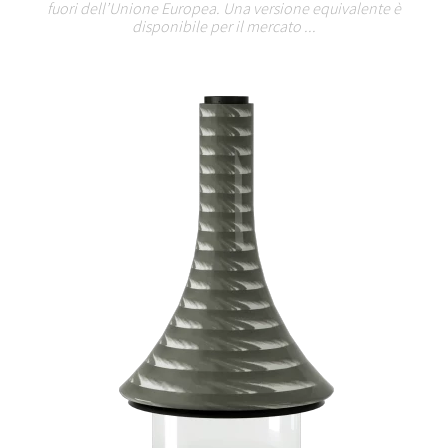
fuori dell’Unione Europea. Una versione equivalente è
disponibile per il mercato ...