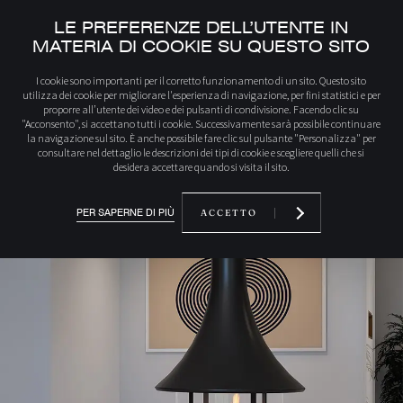
LE PREFERENZE DELL’UTENTE IN
MATERIA DI COOKIE SU QUESTO SITO
Iniziale
Scopri i nostri prodotti
992CFFS EVA 992
I cookie sono importanti per il corretto funzionamento di un sito. Questo sito
utilizza dei cookie per migliorare l'esperienza di navigazione, per fini statistici e per
proporre all’utente dei video e dei pulsanti di condivisione. Facendo clic su
"Acconsento", si accettano tutti i cookie. Successivamente sarà possibile continuare
la navigazione sul sito. È anche possibile fare clic sul pulsante "Personalizza" per
consultare nel dettaglio le descrizioni dei tipi di cookie e scegliere quelli che si
desidera accettare quando si visita il sito.
PER SAPERNE DI PIÙ
ACCETTO