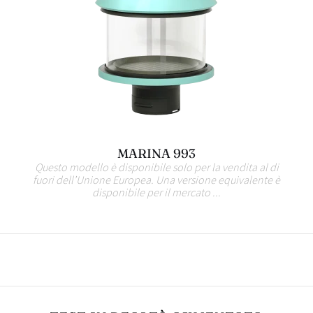
MARINA 993
Questo modello è disponibile solo per la vendita al di
fuori dell’Unione Europea. Una versione equivalente è
disponibile per il mercato ...