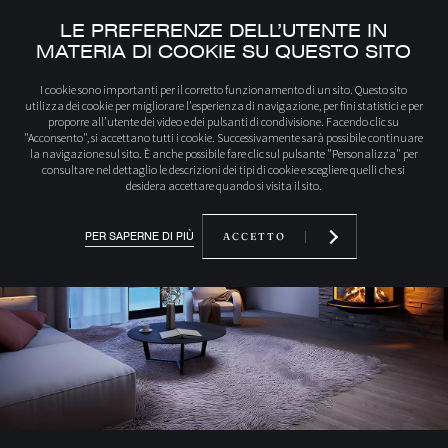
LE PREFERENZE DELL’UTENTE IN
MATERIA DI COOKIE SU QUESTO SITO
Iniziale
Scopri i nostri prodotti
908MFFP ZELIA 908 a parete
I cookie sono importanti per il corretto funzionamento di un sito. Questo sito
utilizza dei cookie per migliorare l'esperienza di navigazione, per fini statistici e per
proporre all’utente dei video e dei pulsanti di condivisione. Facendo clic su
"Acconsento", si accettano tutti i cookie. Successivamente sarà possibile continuare
la navigazione sul sito. È anche possibile fare clic sul pulsante "Personalizza" per
consultare nel dettaglio le descrizioni dei tipi di cookie e scegliere quelli che si
desidera accettare quando si visita il sito.
PER SAPERNE DI PIÙ
ACCETTO